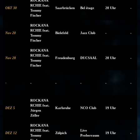
ROCKANA
RCHIE feat.
OKT 30
Saarbrücken
Bel étage
20 Uhr
-
Tommy
Fischer
ROCKANA
RCHIE feat.
Nov 20
Bielefeld
Jazz Club
-
-
Tommy
Fischer
ROCKANA
RCHIE feat.
Nov 28
Freudenburg
DUCSAAL
20 Uhr
-
Tommy
Fischer
-
-
-
-
-
-
ROCKANA
RCHIE feat.
DEZ 5
Karlsruhe
NCO Club
19 Uhr
-
Jürgen
Zöller
ROCKANA
RCHIE feat.
Live
DEZ 12
Zülpich
19 Uhr
-
Tommy
Proberraum