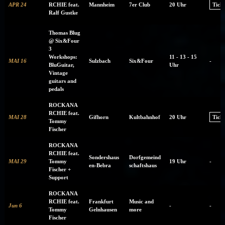
APR 24
RCHIE feat.
Mannheim
7er Club
20 Uhr
Ticke
Ralf Gustke
Thomas Blug
@ Six&Four
3
Workshops:
11 - 13 - 15
MAI 16
Sulzbach
Six&Four
-
BluGuitar,
Uhr
Vintage
guitars and
pedals
ROCKANA
RCHIE feat.
MAI 28
Gifhorn
Kultbahnhof
20 Uhr
Ticke
Tommy
Fischer
ROCKANA
RCHIE feat.
Sondershaus
Dorfgemeind
MAI 29
Tommy
19 Uhr
-
en-Bebra
schaftshaus
Fischer +
Support
ROCKANA
RCHIE feat.
Frankfurt
Music and
Jun 6
-
-
Tommy
Gelnhausen
more
Fischer