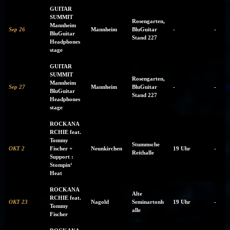
GUITAR
SUMMIT
Rosengarten,
Mannheim
Sep 26
Mannheim
BluGuitar
-
-
BluGuitar
Stand 227
Headphones
stage
GUITAR
SUMMIT
Rosengarten,
Mannheim
Sep 27
Mannheim
BluGuitar
-
-
BluGuitar
Stand 227
Headphones
stage
ROCKANA
RCHIE feat.
Tommy
Stummsche
OKT 2
Fischer +
Neunkirchen
19 Uhr
-
Reithalle
Support :
Stompin‘
Heat
ROCKANA
Alte
RCHIE feat.
OKT 23
Nagold
Seminartonh
19 Uhr
-
Tommy
alle
Fischer