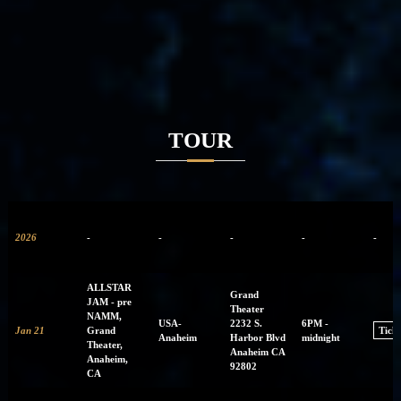
TOUR
2026
-
-
-
-
-
ALLSTAR
Grand
JAM - pre
Theater
NAMM,
USA-
2232 S.
6PM -
Jan 21
Grand
Ticke
Anaheim
Harbor Blvd
midnight
Theater,
Anaheim CA
Anaheim,
92802
CA