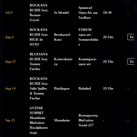
ROCKANA
Spinnrad
RCHIE feat.
Jul 9
St.Wendel
Open Air am
18:30
-
Roman
Saalbau
Grzyb
ROCKANA
FORUM
RCHIE feat.
Bernkastel-
open air -
Aug 6
20 Uhr
Ticke
RICK de
Kues
Sommerbühn
SOTO
e
BLUESANA
RCHIE feat.
Kaiserslaute
Kammgarn -
Aug 13
20 Uhr
Ticke
Tommy
rn
open air
Fischer
ROCKANA
RCHIE feat.
Aug 14
Julie Spiller
Püttlingen
Bahnhof
19 Uhr
-
& Tommy
Fischer
GUITAR
SUMMIT
Rosengarten,
Mannheim
Sep 25
Mannheim
BluGuitar
-
-
BluGuitar
Stand 227
Headphones
stage