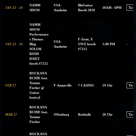
NAMM
USA-
BluGuitar
JAN 22 - 24
10AM - 6PM
Ticke
SHOW
Anaheim
Booth 5810
NAMM
SHOW
Performance
s Thomas
F-Zone, X
USA-
JAN 22 - 24
Blug
VIVE booth
1:00 PM
-
Anaheim
SOLO&
#7212
BAND
DAILY
booth #7212
ROCKANA
RCHIE feat.
Tommy
FEB 27
F-Amneville
7 CASINO
19 Uhr
Ticke
Fischer @
Guitar
festival
ROCKANA
RCHIE feat.
MAR 27
Offenburg
Reithalle
20 Uhr
Ticke
Tommy
Fischer
ROCKANA