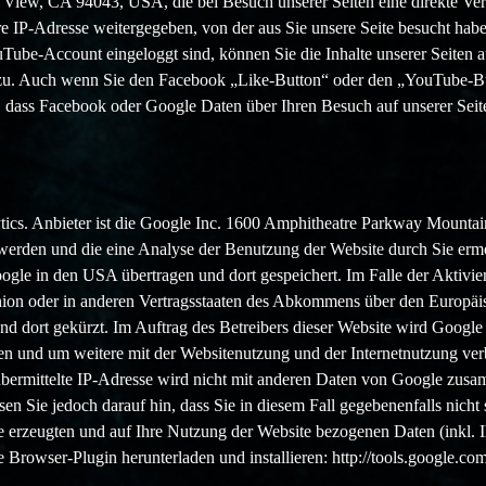
View, CA 94043, USA, die bei Besuch unserer Seiten eine direkte V
e IP-Adresse weitergegeben, von der aus Sie unsere Seite besucht h
Tube-Account eingeloggt sind, können Sie die Inhalte unserer Seiten
u. Auch wenn Sie den Facebook „Like-Button“ oder den „YouTube-Butt
 dass Facebook oder Google Daten über Ihren Besuch auf unserer Seite
tics. Anbieter ist die Google Inc. 1600 Amphitheatre Parkway Mount
 werden und die eine Analyse der Benutzung der Website durch Sie erm
gle in den USA übertragen und dort gespeichert. Im Falle der Aktivie
ion oder in anderen Vertragsstaaten des Abkommens über den Europäis
d dort gekürzt. Im Auftrag des Betreibers dieser Website wird Google
en und um weitere mit der Websitenutzung und der Internetnutzung ve
ermittelte IP-Adresse wird nicht mit anderen Daten von Google zusa
en Sie jedoch darauf hin, dass Sie in diesem Fall gegebenenfalls nich
 erzeugten und auf Ihre Nutzung der Website bezogenen Daten (inkl. I
 Browser-Plugin herunterladen und installieren: http://tools.google.c