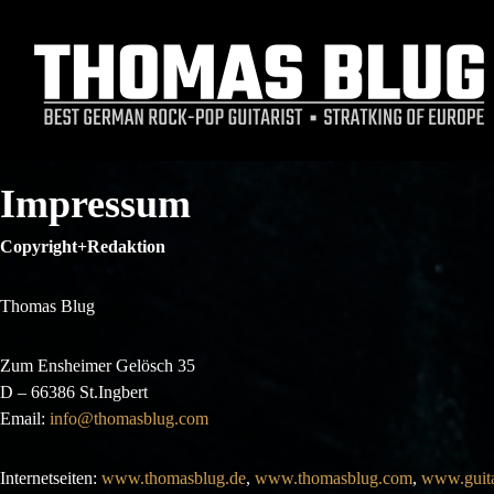
Z
u
m
I
n
h
a
Impressum
l
t
Copyright+Redaktion
s
p
r
Thomas Blug
i
n
Zum Ensheimer Gelösch 35
g
D – 66386 St.Ingbert
e
Email:
info@thomasblug.com
n
Internetseiten:
www.thomasblug.de
,
www.thomasblug.com
,
www.guita