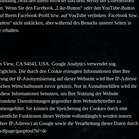
erbindung zwischen Ihrem Browser und dem Server der Unternehmen
aben. Wenn Sie den Facebook „Like-Button“ oder den YouTube-Button
 auf Ihrem Facebook-Profil bzw. auf YouTube verlinken. Facebook bzw.
on“ nicht anklicken, aber während des Besuchs unserer Seiten in
 erhalten.
ain View, CA 94043, USA. Google Analytics verwendet sog.
öglichen. Die durch den Cookie erzeugten Informationen über Ihre
rung der IP-Anonymisierung auf dieser Webseite wird Ihre IP-Adresse
chen Wirtschaftsraum zuvor gekürzt. Nur in Ausnahmefällen wird die
 diese Informationen benutzen, um Ihre Nutzung der Website
rbundene Dienstleistungen gegenüber dem Websitebetreiber zu
mmengeführt. Sie können die Speicherung der Cookies durch eine
t sämtliche Funktionen dieser Website vollumfänglich werden nutzen
hrer IP-Adresse) an Google sowie die Verarbeitung dieser Daten durch
om/dlpage/gaoptout?hl=de