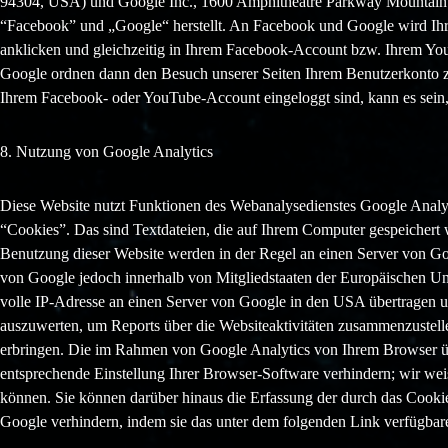
94304, USA) und Google Inc., 1600 Amphitheatre Parkway Mountain 
“Facebook” und „Google“ herstellt. An Facebook und Google wird Ihr
anklicken und gleichzeitig in Ihrem Facebook-Account bzw. Ihrem You
Google ordnen dann den Besuch unserer Seiten Ihrem Benutzerkonto z
Ihrem Facebook- oder YouTube-Account eingeloggt sind, kann es sein,
8. Nutzung von Google Analytics
Diese Website nutzt Funktionen des Webanalysedienstes Google Analy
“Cookies”. Das sind Textdateien, die auf Ihrem Computer gespeichert
Benutzung dieser Website werden in der Regel an einen Server von Goo
von Google jedoch innerhalb von Mitgliedstaaten der Europäischen Un
volle IP-Adresse an einen Server von Google in den USA übertragen un
auszuwerten, um Reports über die Websiteaktivitäten zusammenzustell
erbringen. Die im Rahmen von Google Analytics von Ihrem Browser üb
entsprechende Einstellung Ihrer Browser-Software verhindern; wir weis
können. Sie können darüber hinaus die Erfassung der durch das Cookie
Google verhindern, indem sie das unter dem folgenden Link verfügbare