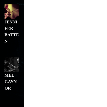
JENNI
FER
BATTE
N
MEL
GAYN
OR