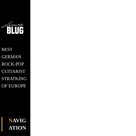
BEST
GERMAN
ROCK-POP
GUITARIST
STRATKING
OF EUROPE
NAVIG
ATION