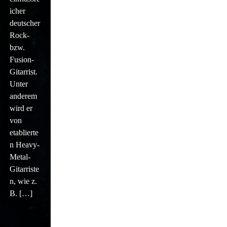
icher
deutscher
Rock-
bzw.
Fusion-
Gitarrist.
Unter
anderem
wird er
von
etablierte
n Heavy-
Metal-
Gitarriste
n, wie z.
B. […]